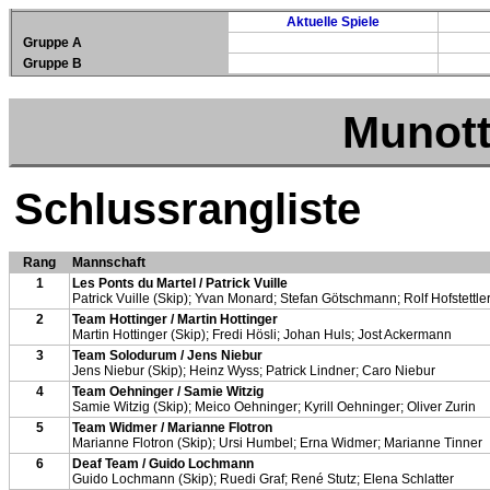
Aktuelle Spiele
Gruppe A
Gruppe B
Munott
Schlussrangliste
Rang
Mannschaft
1
Les Ponts du Martel / Patrick Vuille
Patrick Vuille (Skip); Yvan Monard; Stefan Götschmann; Rolf Hofstettle
2
Team Hottinger / Martin Hottinger
Martin Hottinger (Skip); Fredi Hösli; Johan Huls; Jost Ackermann
3
Team Solodurum / Jens Niebur
Jens Niebur (Skip); Heinz Wyss; Patrick Lindner; Caro Niebur
4
Team Oehninger / Samie Witzig
Samie Witzig (Skip); Meico Oehninger; Kyrill Oehninger; Oliver Zurin
5
Team Widmer / Marianne Flotron
Marianne Flotron (Skip); Ursi Humbel; Erna Widmer; Marianne Tinner
6
Deaf Team / Guido Lochmann
Guido Lochmann (Skip); Ruedi Graf; René Stutz; Elena Schlatter