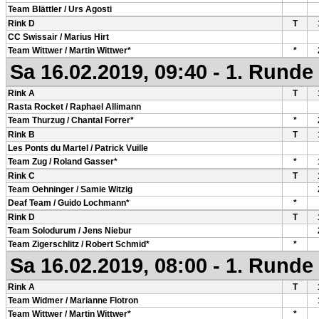
Team Blättler / Urs Agosti
Rink D
T
CC Swissair / Marius Hirt
Team Wittwer / Martin Wittwer*
*
Sa 16.02.2019, 09:40 - 1. Runde
Rink A
T
Rasta Rocket / Raphael Allimann
Team Thurzug / Chantal Forrer*
*
Rink B
T
Les Ponts du Martel / Patrick Vuille
Team Zug / Roland Gasser*
*
Rink C
T
Team Oehninger / Samie Witzig
Deaf Team / Guido Lochmann*
*
Rink D
T
Team Solodurum / Jens Niebur
Team Zigerschlitz / Robert Schmid*
*
Sa 16.02.2019, 08:00 - 1. Runde
Rink A
T
Team Widmer / Marianne Flotron
Team Wittwer / Martin Wittwer*
*