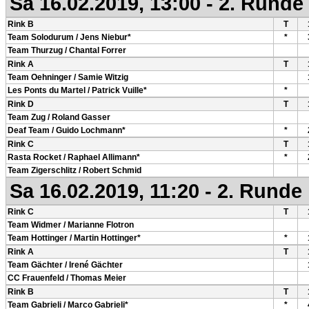
Sa 16.02.2019, 13:00 - 2. Runde
Rink B
T
Team Solodurum / Jens Niebur*
*
Team Thurzug / Chantal Forrer
Rink A
T
Team Oehninger / Samie Witzig
Les Ponts du Martel / Patrick Vuille*
*
Rink D
T
Team Zug / Roland Gasser
Deaf Team / Guido Lochmann*
*
Rink C
T
Rasta Rocket / Raphael Allimann*
*
Team Zigerschlitz / Robert Schmid
Sa 16.02.2019, 11:20 - 2. Runde
Rink C
T
Team Widmer / Marianne Flotron
Team Hottinger / Martin Hottinger*
*
Rink A
T
Team Gächter / Irené Gächter
CC Frauenfeld / Thomas Meier
Rink B
T
Team Gabrieli / Marco Gabrieli*
*