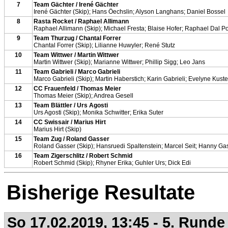
7
Team Gächter / Irené Gächter
Irené Gächter (Skip); Hans Öechslin; Alyson Langhans; Daniel Bossel
8
Rasta Rocket / Raphael Allimann
Raphael Allimann (Skip); Michael Fresta; Blaise Hofer; Raphael Dal P
9
Team Thurzug / Chantal Forrer
Chantal Forrer (Skip); Lilianne Huwyler; René Stutz
10
Team Wittwer / Martin Wittwer
Martin Wittwer (Skip); Marianne Wittwer; Phillip Sigg; Leo Jans
11
Team Gabrieli / Marco Gabrieli
Marco Gabrieli (Skip); Martin Haberstich; Karin Gabrieli; Evelyne Kuste
12
CC Frauenfeld / Thomas Meier
Thomas Meier (Skip); Andrea Gesell
13
Team Blättler / Urs Agosti
Urs Agosti (Skip); Monika Schwitter; Erika Suter
14
CC Swissair / Marius Hirt
Marius Hirt (Skip)
15
Team Zug / Roland Gasser
Roland Gasser (Skip); Hansruedi Spaltenstein; Marcel Seit; Hanny Ga
16
Team Zigerschlitz / Robert Schmid
Robert Schmid (Skip); Rhyner Erika; Guhler Urs; Dick Edi
Bisherige Resultate
So 17.02.2019, 13:45 - 5. Runde