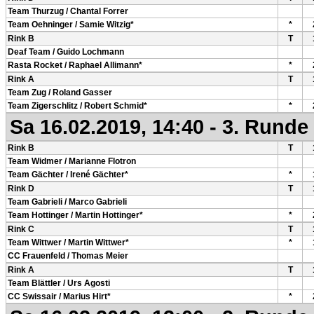
Team Thurzug / Chantal Forrer
Team Oehninger / Samie Witzig*
*
Rink B
T
Deaf Team / Guido Lochmann
Rasta Rocket / Raphael Allimann*
*
Rink A
T
Team Zug / Roland Gasser
Team Zigerschlitz / Robert Schmid*
*
Sa 16.02.2019, 14:40 - 3. Runde
Rink B
T
Team Widmer / Marianne Flotron
Team Gächter / Irené Gächter*
*
Rink D
T
Team Gabrieli / Marco Gabrieli
Team Hottinger / Martin Hottinger*
*
Rink C
T
Team Wittwer / Martin Wittwer*
*
CC Frauenfeld / Thomas Meier
Rink A
T
Team Blättler / Urs Agosti
CC Swissair / Marius Hirt*
*