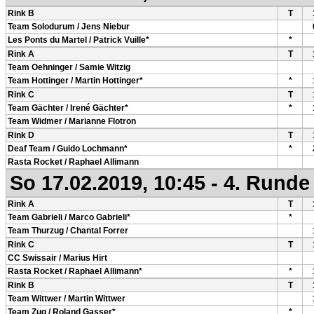
Rink B
T
Team Solodurum / Jens Niebur
Les Ponts du Martel / Patrick Vuille*
*
Rink A
T
Team Oehninger / Samie Witzig
Team Hottinger / Martin Hottinger*
*
Rink C
T
Team Gächter / Irené Gächter*
*
Team Widmer / Marianne Flotron
Rink D
T
Deaf Team / Guido Lochmann*
*
Rasta Rocket / Raphael Allimann
So 17.02.2019, 10:45 - 4. Runde
Rink A
T
Team Gabrieli / Marco Gabrieli*
*
Team Thurzug / Chantal Forrer
Rink C
T
CC Swissair / Marius Hirt
Rasta Rocket / Raphael Allimann*
*
Rink B
T
Team Wittwer / Martin Wittwer
Team Zug / Roland Gasser*
*