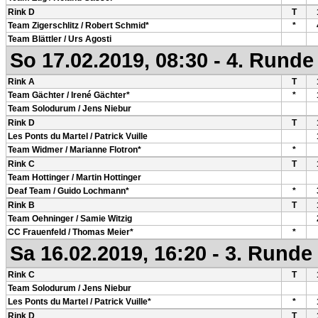
Rink D
T
Team Zigerschlitz / Robert Schmid*
*
Team Blättler / Urs Agosti
So 17.02.2019, 08:30 - 4. Runde
Rink A
T
Team Gächter / Irené Gächter*
*
Team Solodurum / Jens Niebur
Rink D
T
Les Ponts du Martel / Patrick Vuille
Team Widmer / Marianne Flotron*
*
Rink C
T
Team Hottinger / Martin Hottinger
Deaf Team / Guido Lochmann*
*
Rink B
T
Team Oehninger / Samie Witzig
CC Frauenfeld / Thomas Meier*
*
Sa 16.02.2019, 16:20 - 3. Runde
Rink C
T
Team Solodurum / Jens Niebur
Les Ponts du Martel / Patrick Vuille*
*
Rink D
T