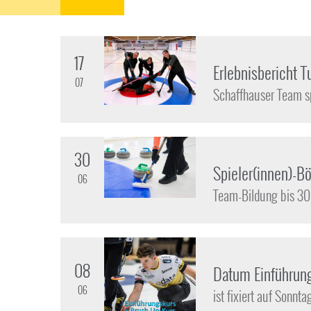
17
Erlebnisbericht T
07
Schaffhauser Team sp
30
Spieler(innen)-Bö
06
Team-Bildung bis 30
08
Datum Einführun
06
ist fixiert auf Sonnt