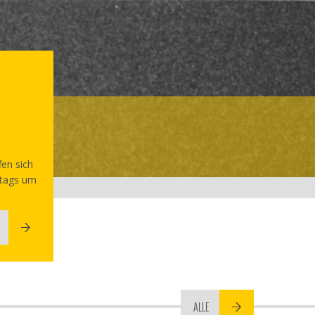
fen sich
tags um
ALLE