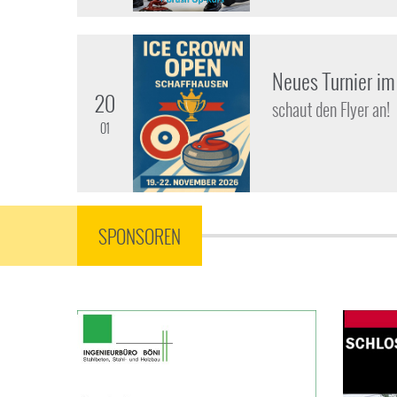
Neues Turnier i
20
schaut den Flyer an!
01
SPONSOREN