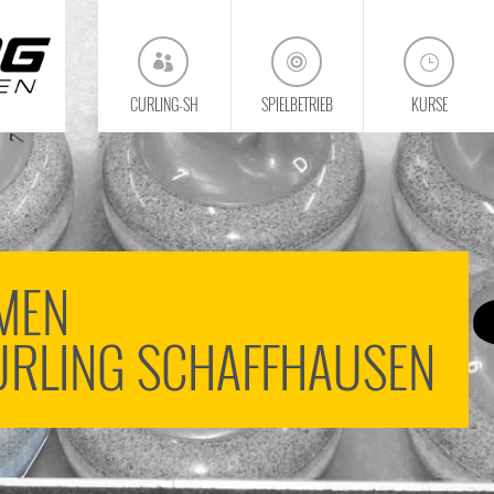
CURLING-SH
SPIELBETRIEB
KURSE
MEN
URLING SCHAFFHAUSEN