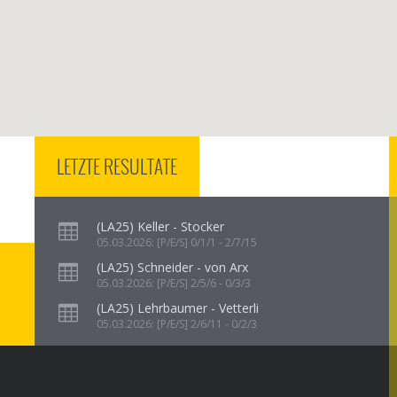
LETZTE RESULTATE
(LA25) Keller - Stocker
05.03.2026: [P/E/S] 0/1/1 - 2/7/15
(LA25) Schneider - von Arx
05.03.2026: [P/E/S] 2/5/6 - 0/3/3
(LA25) Lehrbaumer - Vetterli
05.03.2026: [P/E/S] 2/6/11 - 0/2/3