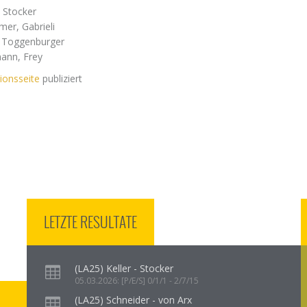
 Stocker
er, Gabrieli
, Toggenburger
mann, Frey
ionsseite
publiziert
LETZTE RESULTATE
(LA25) Keller - Stocker
05.03.2026: [P/E/S] 0/1/1 - 2/7/15
(LA25) Schneider - von Arx