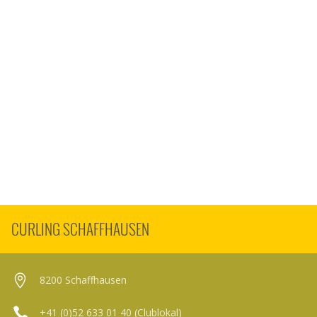
CURLING SCHAFFHAUSEN
8200 Schaffhausen
+41 (0)52 633 01 40 (Clublokal)