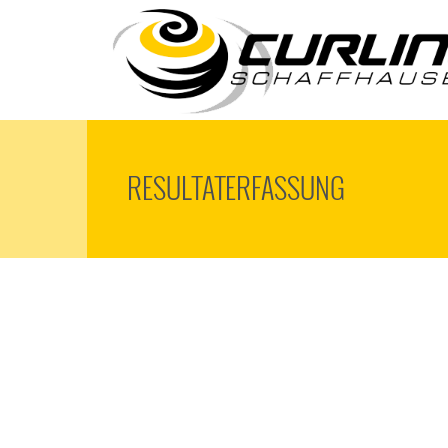
RESULTATERFASSUNG