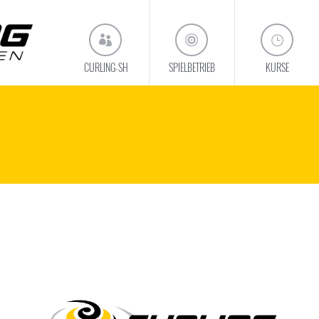
CURLING-SH
SPIELBETRIEB
KURSE