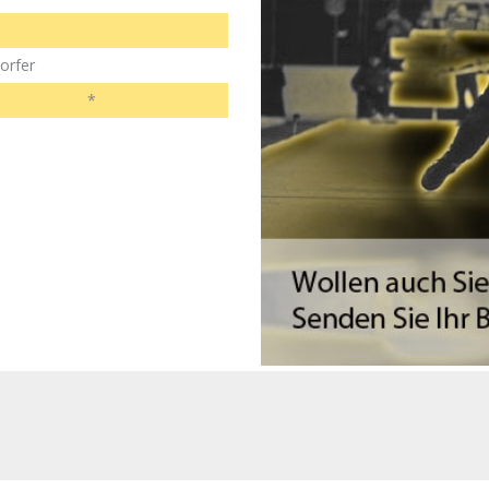
orfer
*