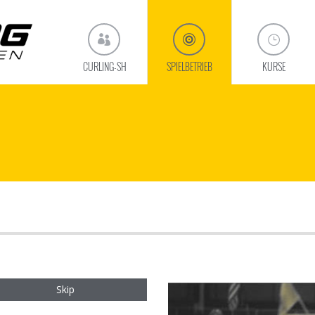
CURLING-SH
SPIELBETRIEB
KURSE
Skip