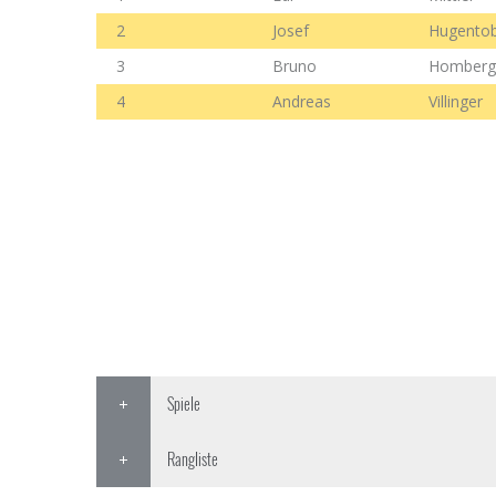
2
Josef
Hugentob
3
Bruno
Homberg
4
Andreas
Villinger
Spiele
Rangliste