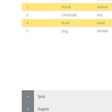
2
Ruedi
Vetterli
3
Christoph
Fey
4
Fredi
Hösli
5
Jürg
Vetterli
Spiele
Rangliste