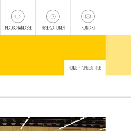
PLAUSCHANLÄSSE
RESERVATIONEN
KONTAKT
HOME
SPIELBETRIEB