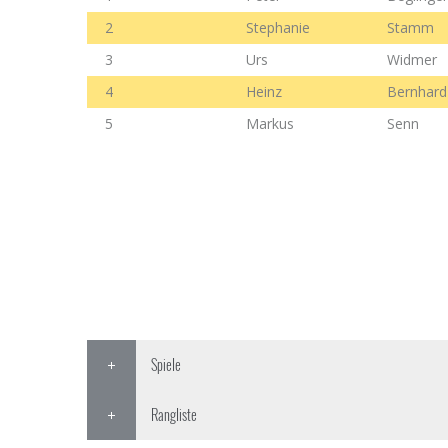
2
Stephanie
Stamm
3
Urs
Widmer
4
Heinz
Bernhard
5
Markus
Senn
Spiele
Rangliste