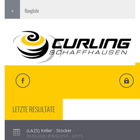
Rangliste
LETZTE RESULTATE
(LA25) Keller - Stocker
05.03.2026: [P/E/S] 0/1/1 - 2/7/15