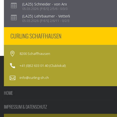
(LA25) Schneider - von Arx
05.03.2026: [P/E/S] 2/5/6 - 0/3/3
(LA25) Lehrbaumer - Vetterli
05.03.2026: [P/E/S] 2/6/11 - 0/2/3
CURLING SCHAFFHAUSEN
8200 Schaffhausen
+41 (0)52 633 01 40 (Clublokal)
info@curling-sh.ch
HOME
IMPRESSUM & DATENSCHUTZ