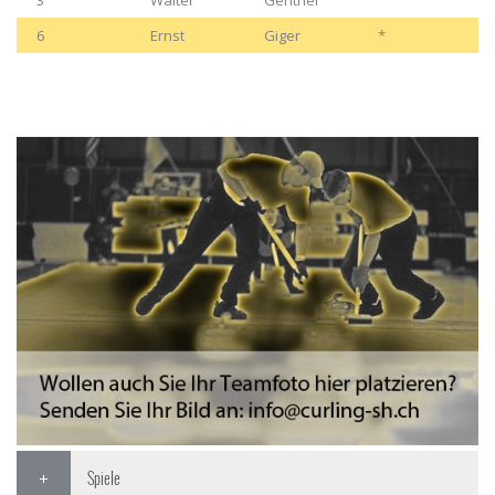
3
Walter
Genther
6
Ernst
Giger
*
Spiele