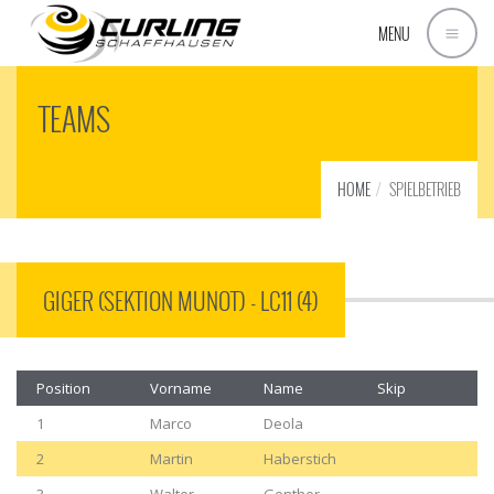
MENU
TEAMS
HOME
SPIELBETRIEB
GIGER (SEKTION MUNOT) - LC11 (4)
Position
Vorname
Name
Skip
1
Marco
Deola
2
Martin
Haberstich