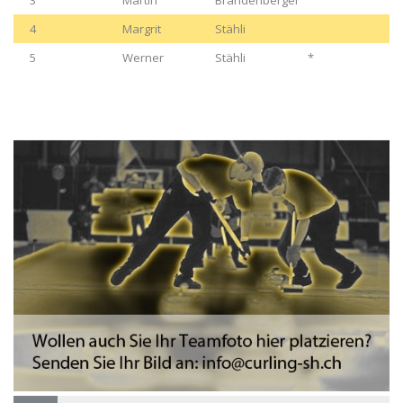
3
Martin
Brandenberger
4
Margrit
Stähli
5
Werner
Stähli
*