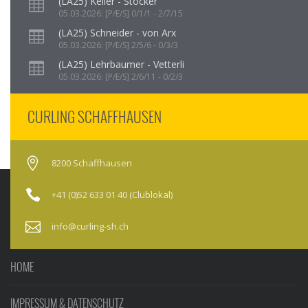
(LA25) Keller - Stocker
05.03.2026: [P/E/S] 0/1/1 - 2/7/15
(LA25) Schneider - von Arx
05.03.2026: [P/E/S] 2/5/6 - 0/3/3
(LA25) Lehrbaumer - Vetterli
05.03.2026: [P/E/S] 2/6/11 - 0/2/3
CURLING SCHAFFHAUSEN
8200 Schaffhausen
+41 (0)52 633 01 40 (Clublokal)
info@curling-sh.ch
HOME
IMPRESSUM & DATENSCHUTZ