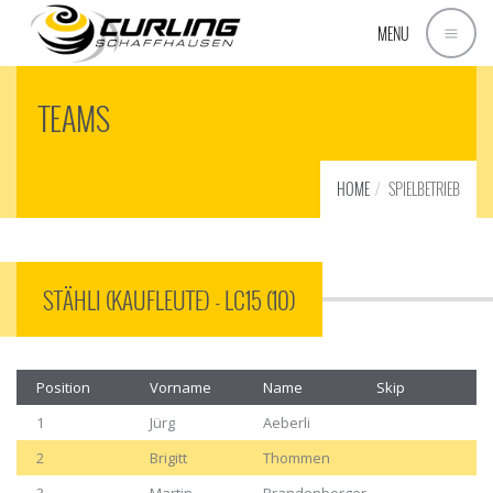
MENU
TEAMS
HOME
SPIELBETRIEB
STÄHLI (KAUFLEUTE) - LC15 (10)
Position
Vorname
Name
Skip
1
Jürg
Aeberli
2
Brigitt
Thommen