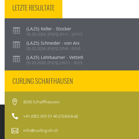
LETZTE RESULTATE
(LA25) Keller - Stocker
05.03.2026: [P/E/S] 0/1/1 - 2/7/15
(LA25) Schneider - von Arx
05.03.2026: [P/E/S] 2/5/6 - 0/3/3
(LA25) Lehrbaumer - Vetterli
05.03.2026: [P/E/S] 2/6/11 - 0/2/3
CURLING SCHAFFHAUSEN
8200 Schaffhausen
+41 (0)52 633 01 40 (Clublokal)
info@curling-sh.ch