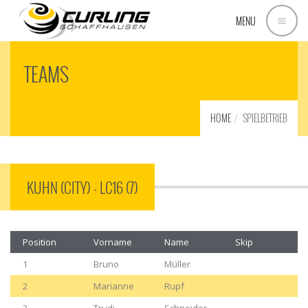
MENU
TEAMS
HOME
SPIELBETRIEB
KUHN (CITY) - LC16 (7)
Position
Vorname
Name
Skip
1
Bruno
Müller
2
Marianne
Rupf