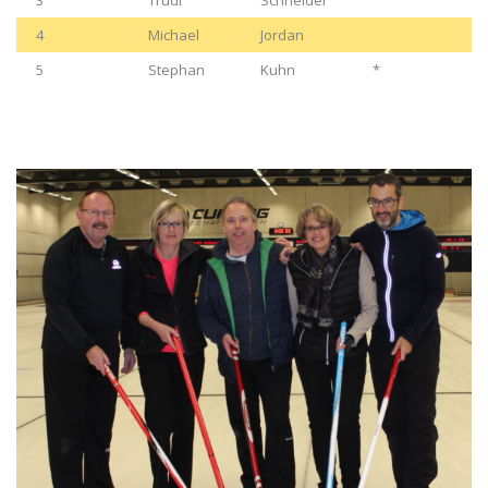
3
Trudi
Schneider
4
Michael
Jordan
5
Stephan
Kuhn
*