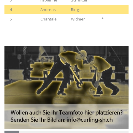
3
Fabienne
Schwitter
4
Andreas
Ringli
5
Chantale
Widmer
*