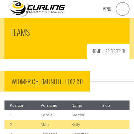
MENU
TEAMS
HOME
SPIELBETRIEB
WIDMER CH. (MUNOT) - LD12 (9)
Position
Vorname
Name
Skip
1
Carole
Stettler
2
Marc
Kelly