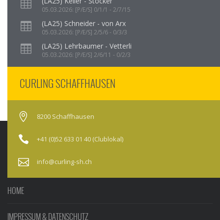
(LA25) Keller - Stocker
05.03.2026: [P/E/S] 0/1/1 - 2/7/15
(LA25) Schneider - von Arx
05.03.2026: [P/E/S] 2/5/6 - 0/3/3
(LA25) Lehrbaumer - Vetterli
05.03.2026: [P/E/S] 2/6/11 - 0/2/3
CURLING SCHAFFHAUSEN
8200 Schaffhausen
+41 (0)52 633 01 40 (Clublokal)
info@curling-sh.ch
HOME
IMPRESSUM & DATENSCHUTZ