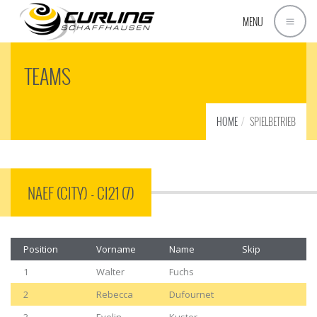
MENU
TEAMS
HOME
SPIELBETRIEB
NAEF (CITY) - CI21 (7)
Position
Vorname
Name
Skip
1
Walter
Fuchs
2
Rebecca
Dufournet