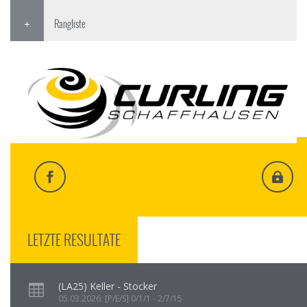
Rangliste
LETZTE RESULTATE
(LA25) Keller - Stocker
05.03.2026: [P/E/S] 0/1/1 - 2/7/15