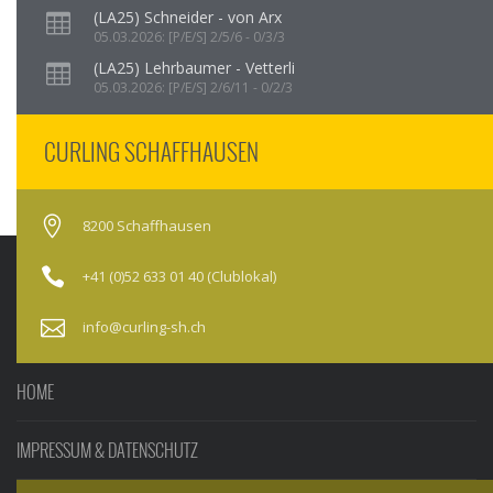
(LA25) Schneider - von Arx
05.03.2026: [P/E/S] 2/5/6 - 0/3/3
(LA25) Lehrbaumer - Vetterli
05.03.2026: [P/E/S] 2/6/11 - 0/2/3
CURLING SCHAFFHAUSEN
8200 Schaffhausen
+41 (0)52 633 01 40 (Clublokal)
info@curling-sh.ch
HOME
IMPRESSUM & DATENSCHUTZ