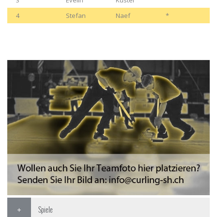
3
Evelin
Kuster
4
Stefan
Naef
*
Spiele