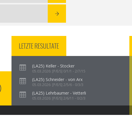
LETZTE RESULTATE
(LA25) Keller - Stocker
05.03.2026: [P/E/S] 0/1/1 - 2/7/15
(LA25) Schneider - von Arx
05.03.2026: [P/E/S] 2/5/6 - 0/3/3
(LA25) Lehrbaumer - Vetterli
05.03.2026: [P/E/S] 2/6/11 - 0/2/3