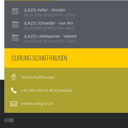
(LA25) Keller - Stocker
05.03.2026: [P/E/S] 0/1/1 - 2/7/15
(LA25) Schneider - von Arx
05.03.2026: [P/E/S] 2/5/6 - 0/3/3
(LA25) Lehrbaumer - Vetterli
05.03.2026: [P/E/S] 2/6/11 - 0/2/3
CURLING SCHAFFHAUSEN
8200 Schaffhausen
+41 (0)52 633 01 40 (Clublokal)
info@curling-sh.ch
HOME