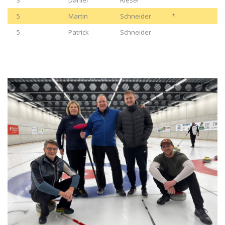
3
Daniel
Rieser
5
Martin
Schneider
*
5
Patrick
Schneider