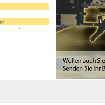
ger
*