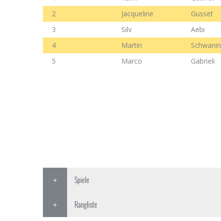
2
Jacqueline
Gusset
3
Silv
Aebi
4
Martin
Schwanin
5
Marco
Gabrieli
Spiele
Rangliste