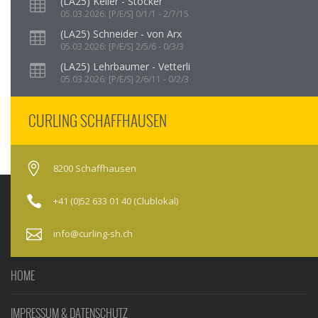
(LA25) Keller - Stocker
05.03.2026: [P/E/S] 0/1/1 - 2/7/15
(LA25) Schneider - von Arx
05.03.2026: [P/E/S] 2/5/6 - 0/3/3
(LA25) Lehrbaumer - Vetterli
05.03.2026: [P/E/S] 2/6/11 - 0/2/3
CURLING SCHAFFHAUSEN
8200 Schaffhausen
+41 (0)52 633 01 40 (Clublokal)
info@curling-sh.ch
HOME
IMPRESSUM & DATENSCHUTZ