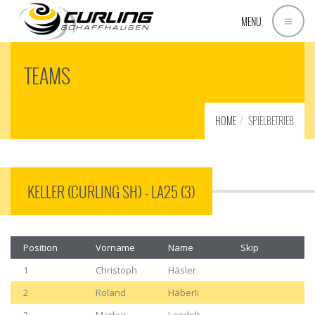
MENU
TEAMS
HOME
SPIELBETRIEB
KELLER (CURLING SH) - LA25 (3)
Position
Vorname
Name
Skip
1
Christoph
Häsler
2
Roland
Häberli