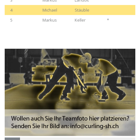
3
Markus
Landolt
4
Michael
Stäuble
5
Markus
Keller
*